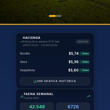
HACIENDA
Precios de la semana N°31 (del
USD/KG
28/07/2026 - 03/08/2026)
Novillo
$
5,74
Sube
Vaca
$
5,36
Sube
Vaquillona
$
5,60
Sube
VER GRÁFICA HISTÓRICA
FAENA SEMANAL
Fuente INAC
42.548
6728
Bovinos
Ovinos
CLIMA