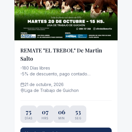
REMATE "EL TREBOL" De Martin
Salto
-180 Días libres

-5% de descuento, pago contado

-Seguro de vida por 30 días

21 de octubre, 2026
-Flete gratis
Liga de Trabajo de Guichon
75
07
06
52
DÍAS
HRS
MIN
SEG
Ver detalles del remate