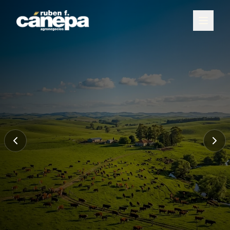
CAMPOS DISPONIBLES
Encuentre el
campo
ideal para
usted
Asesoramiento personalizado y el mejor
catálogo de propiedades en el litoral de
Uruguay.
Consultar
Conocer más