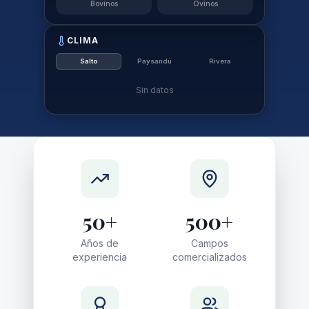
Salto
Paysandú
Rivera
Sin datos
50+
500+
Años de
Campos
experiencia
comercializados
1,200+
3,000+