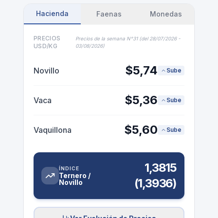
PRECIOS
Precios de la semana N°31 (del 28/07/2026 -
USD/KG
03/08/2026)
$
5,74
Novillo
Sube
$
5,36
Vaca
Sube
$
5,60
Vaquillona
Sube
1,3815
ÍNDICE
Ternero /
(1,3936)
Novillo
Ver Evolución de Precios
Fuente: ACG